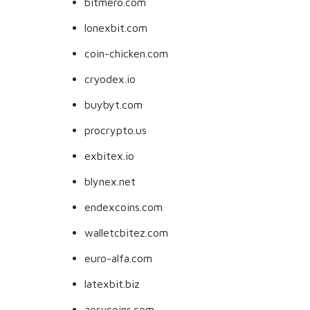
bitmero.com
lonexbit.com
coin-chicken.com
cryodex.io
buybyt.com
procrypto.us
exbitex.io
blynex.net
endexcoins.com
walletcbitez.com
euro-alfa.com
latexbit.biz
aesycoins.com