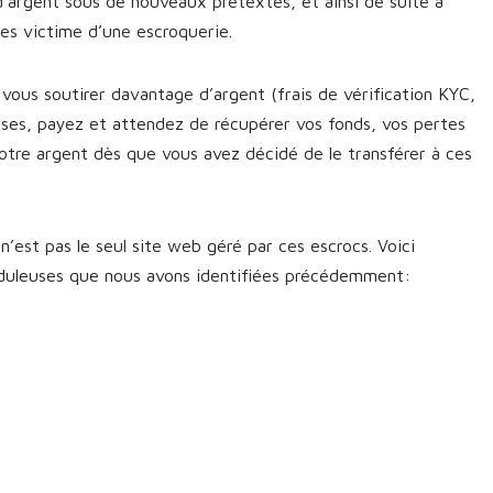
d’argent sous de nouveaux prétextes, et ainsi de suite à
êtes victime d’une escroquerie.
vous soutirer davantage d’argent (frais de vérification KYC,
sses, payez et attendez de récupérer vos fonds, vos pertes
otre argent dès que vous avez décidé de le transférer à ces
’est pas le seul site web géré par ces escrocs. Voici
uduleuses que nous avons identifiées précédemment: