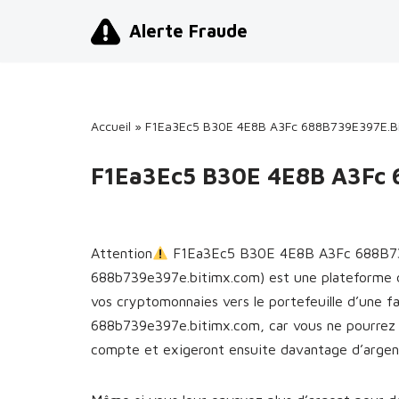
Alerte Fraude
Aller
au
contenu
Accueil
»
F1Ea3Ec5 B30E 4E8B A3Fc 688B739E397E.Bi
F1Ea3Ec5 B30E 4E8B A3Fc 
Attention
F1Ea3Ec5 B30E 4E8B A3Fc 688B73
688b739e397e.bitimx.com) est une plateforme d
vos cryptomonnaies vers le portefeuille d’un
688b739e397e.bitimx.com, car vous ne pourrez p
compte et exigeront ensuite davantage d’argent