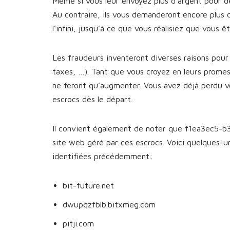
Même si vous leur envoyez plus d’argent pour dé
Au contraire, ils vous demanderont encore plus 
l’infini, jusqu’à ce que vous réalisiez que vous 
Les fraudeurs inventeront diverses raisons pour 
taxes, …). Tant que vous croyez en leurs prome
ne feront qu’augmenter. Vous avez déjà perdu v
escrocs dès le départ.
Il convient également de noter que f1ea3ec5-b
site web géré par ces escrocs. Voici quelques-
identifiées précédemment:
bit-future.net
dwupqzfblb.bitxmeg.com
pitji.com