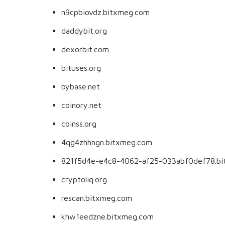
n9cpbiovdz.bitxmeg.com
daddybit.org
dexorbit.com
bituses.org
bybase.net
coinory.net
coinss.org
4qg4zhhngn.bitxmeg.com
821f5d4e-e4c8-4062-af25-033abf0def78.b
cryptoliq.org
rescan.bitxmeg.com
khw1eedzne.bitxmeg.com