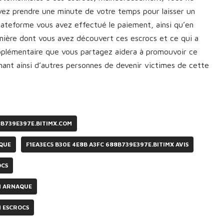
vez prendre une minute de votre temps pour laisser un
plateforme vous avez effectué le paiement, ainsi qu’en
manière dont vous avez découvert ces escrocs et ce qui a
upplémentaire que vous partagez aidera à promouvoir ce
nt ainsi d’autres personnes de devenir victimes de cette
8B739E397E.BITIMX.COM
AQUE
F1EA3EC5 B30E 4E8B A3FC 688B739E397E.BITIMX AVIS
OCS
M ARNAQUE
M ESCROCS