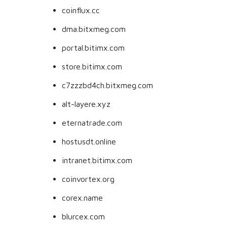
coinflux.cc
dma.bitxmeg.com
portal.bitimx.com
store.bitimx.com
c7zzzbd4ch.bitxmeg.com
alt-layere.xyz
eternatrade.com
hostusdt.online
intranet.bitimx.com
coinvortex.org
corex.name
blurcex.com