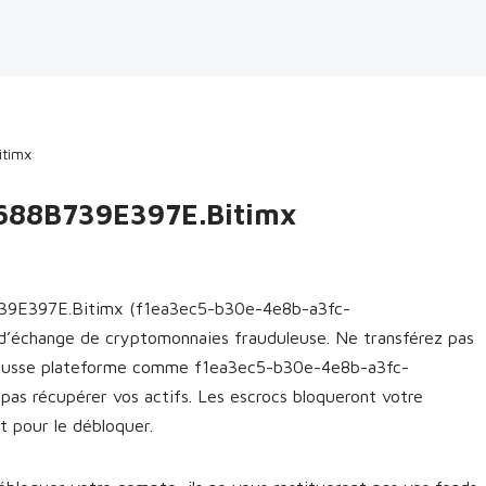
timx
688B739E397E.Bitimx
9E397E.Bitimx (f1ea3ec5-b30e-4e8b-a3fc-
’échange de cryptomonnaies frauduleuse. Ne transférez pas
e fausse plateforme comme f1ea3ec5-b30e-4e8b-a3fc-
as récupérer vos actifs. Les escrocs bloqueront votre
 pour le débloquer.