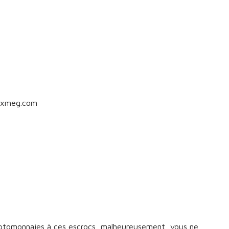
txmeg.com
yptomonnaies à ces escrocs, malheureusement, vous ne