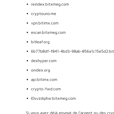
reindex.bitxmeg.com
cryptouno.me
vpn.bitimx.com
escan.bitxmeg.com
bitleaf.org
6b77b8df-f841-4bd3-98ab-856a1c15e5d2.bi
dexhyper.com
onidex.org
api.bitimx.com
crypto-fwd.com
l0svzdqihw.bitxmeg.com
Si vous avez déjà envoyé de l’argent ou des cr