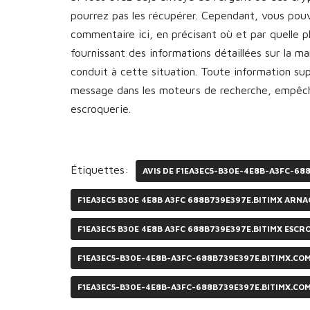
pourrez pas les récupérer. Cependant, vous pou
commentaire ici, en précisant où et par quelle 
fournissant des informations détaillées sur la 
conduit à cette situation. Toute information s
message dans les moteurs de recherche, empêcha
escroquerie.
Étiquettes:
AVIS DE F1EA3EC5-B30E-4E8B-A3FC-68
F1EA3EC5 B30E 4E8B A3FC 688B739E397E.BITIMX ARN
F1EA3EC5 B30E 4E8B A3FC 688B739E397E.BITIMX ESCR
F1EA3EC5-B30E-4E8B-A3FC-688B739E397E.BITIMX.CO
F1EA3EC5-B30E-4E8B-A3FC-688B739E397E.BITIMX.CO