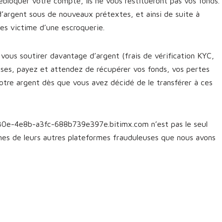
bloquer votre compte, ils ne vous restitueront pas vos fonds.
d’argent sous de nouveaux prétextes, et ainsi de suite à
êtes victime d’une escroquerie.
vous soutirer davantage d’argent (frais de vérification KYC,
sses, payez et attendez de récupérer vos fonds, vos pertes
otre argent dès que vous avez décidé de le transférer à ces
30e-4e8b-a3fc-688b739e397e.bitimx.com n’est pas le seul
unes de leurs autres plateformes frauduleuses que nous avons