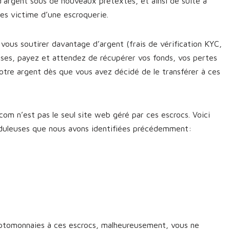
d’argent sous de nouveaux prétextes, et ainsi de suite à
êtes victime d’une escroquerie.
vous soutirer davantage d’argent (frais de vérification KYC,
sses, payez et attendez de récupérer vos fonds, vos pertes
otre argent dès que vous avez décidé de le transférer à ces
om n’est pas le seul site web géré par ces escrocs. Voici
uduleuses que nous avons identifiées précédemment:
yptomonnaies à ces escrocs, malheureusement, vous ne