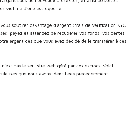
d’argent sous de nouveaux prétextes, et ainsi de suite à
êtes victime d’une escroquerie.
vous soutirer davantage d’argent (frais de vérification KYC,
sses, payez et attendez de récupérer vos fonds, vos pertes
otre argent dès que vous avez décidé de le transférer à ces
n’est pas le seul site web géré par ces escrocs. Voici
uduleuses que nous avons identifiées précédemment: