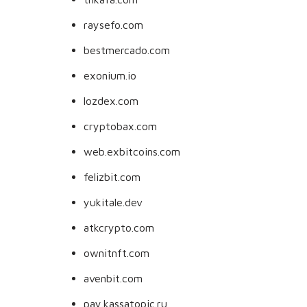
raysefo.com
bestmercado.com
exonium.io
lozdex.com
cryptobax.com
web.exbitcoins.com
felizbit.com
yukitale.dev
atkcrypto.com
ownitnft.com
avenbit.com
pay.kassatopic.ru