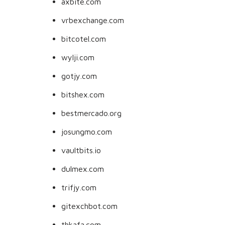
axbite.com
vrbexchange.com
bitcotel.com
wylji.com
gotjy.com
bitshex.com
bestmercado.org
josungmo.com
vaultbits.io
dulmex.com
trifjy.com
gitexchbot.com
thkafa.com