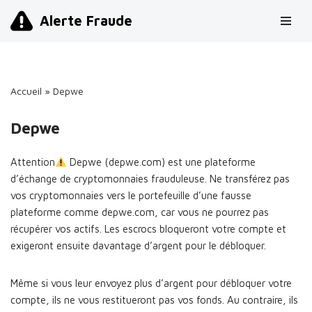
Alerte Fraude
Aller
au
contenu
Accueil
»
Depwe
Depwe
Attention
Depwe (depwe.com) est une plateforme
d’échange de cryptomonnaies frauduleuse. Ne transférez pas
vos cryptomonnaies vers le portefeuille d’une fausse
plateforme comme depwe.com, car vous ne pourrez pas
récupérer vos actifs. Les escrocs bloqueront votre compte et
exigeront ensuite davantage d’argent pour le débloquer.
Même si vous leur envoyez plus d’argent pour débloquer votre
compte, ils ne vous restitueront pas vos fonds. Au contraire, ils