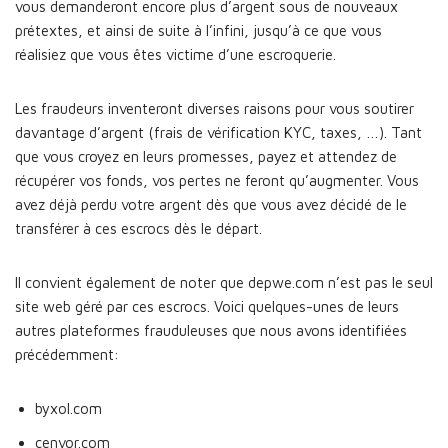
vous demanderont encore plus d’argent sous de nouveaux
prétextes, et ainsi de suite à l’infini, jusqu’à ce que vous
réalisiez que vous êtes victime d’une escroquerie.
Les fraudeurs inventeront diverses raisons pour vous soutirer
davantage d’argent (frais de vérification KYC, taxes, …). Tant
que vous croyez en leurs promesses, payez et attendez de
récupérer vos fonds, vos pertes ne feront qu’augmenter. Vous
avez déjà perdu votre argent dès que vous avez décidé de le
transférer à ces escrocs dès le départ.
Il convient également de noter que depwe.com n’est pas le seul
site web géré par ces escrocs. Voici quelques-unes de leurs
autres plateformes frauduleuses que nous avons identifiées
précédemment:
byxol.com
cenvor.com