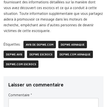
fournissant des informations détaillées sur la manière dont
vous avez découvert ces escrocs et ce qui a conduit à cette
situation. Toute information supplémentaire que vous partagez
aidera à promouvoir ce message dans les moteurs de
recherche, empêchant ainsi d’autres personnes de devenir
victimes de cette escroquerie.
Étiquettes:
AVIS DE DEPWE.COM
DEPWE ARNAQUE
DEPWE AVIS
DEPWE ESCROCS
DEPWE.COM ARNAQUE
DEPWE.COM ESCROCS
Laisser un commentaire
Commentaire
*