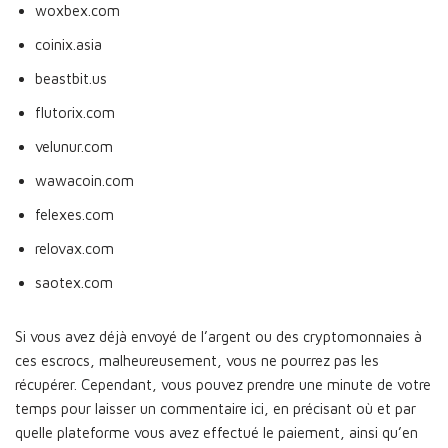
woxbex.com
coinix.asia
beastbit.us
flutorix.com
velunur.com
wawacoin.com
felexes.com
relovax.com
saotex.com
Si vous avez déjà envoyé de l’argent ou des cryptomonnaies à
ces escrocs, malheureusement, vous ne pourrez pas les
récupérer. Cependant, vous pouvez prendre une minute de votre
temps pour laisser un commentaire ici, en précisant où et par
quelle plateforme vous avez effectué le paiement, ainsi qu’en