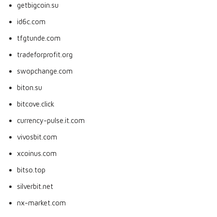
getbigcoin.su
id6c.com
tfgtunde.com
tradeforprofit.org
swopchange.com
biton.su
bitcove.click
currency-pulse.it.com
vivosbit.com
xcoinus.com
bitso.top
silverbit.net
nx-market.com