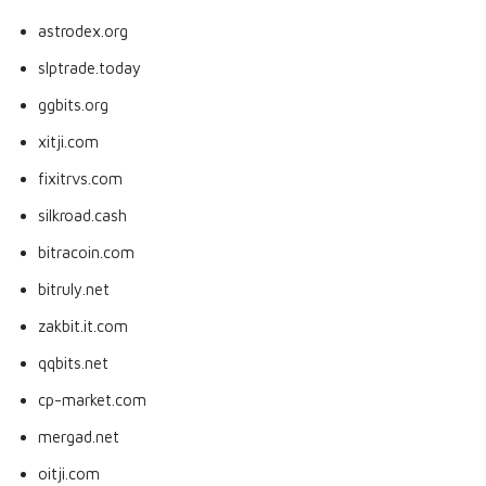
astrodex.org
slptrade.today
ggbits.org
xitji.com
fixitrvs.com
silkroad.cash
bitracoin.com
bitruly.net
zakbit.it.com
qqbits.net
cp-market.com
mergad.net
oitji.com