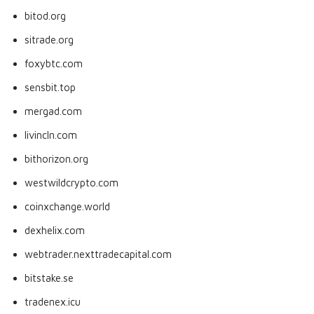
bitod.org
sitrade.org
foxybtc.com
sensbit.top
mergad.com
livincln.com
bithorizon.org
westwildcrypto.com
coinxchange.world
dexhelix.com
webtrader.nexttradecapital.com
bitstake.se
tradenex.icu