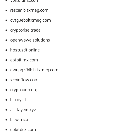
vpn.bitimx.com
rescan.bitxmeg.com
cvtguebbitxmeg.com
cryptorise.trade
openwawe.solutions
hostusdt.online
api.bitimx.com
dwupqzfblb.bitxmeg.com
xcoinflow.com
cryptouno.org
bitory.id
alt-layere.xyz
bitwin.icu
upbitdcx.com