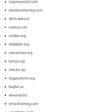
cryptounobit.com
reindex.bitxmeg.com
defitradex.io
coinory.net
onidex.org
daddybit.org
coinvortex.org
lumoz.top
checkx.vip
dogayatirim.org
begbit.us
dexonia.biz
dma.bitxmeg.com