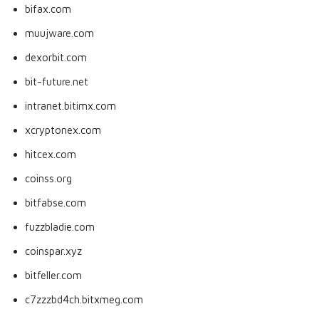
bifax.com
muujware.com
dexorbit.com
bit-future.net
intranet.bitimx.com
xcryptonex.com
hitcex.com
coinss.org
bitfabse.com
fuzzbladie.com
coinspar.xyz
bitfeller.com
c7zzzbd4ch.bitxmeg.com