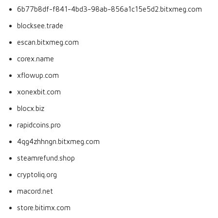
6b77b8df-f841-4bd3-98ab-856a1c15e5d2.bitxmeg.com
blocksee.trade
escan.bitxmeg.com
corex.name
xflowup.com
xonexbit.com
blocx.biz
rapidcoins.pro
4qg4zhhngn.bitxmeg.com
steamrefund.shop
cryptoliq.org
macord.net
store.bitimx.com