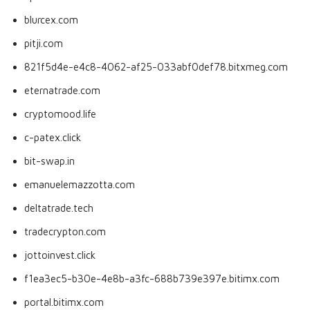
blurcex.com
pitji.com
821f5d4e-e4c8-4062-af25-033abf0def78.bitxmeg.com
eternatrade.com
cryptomood.life
c-patex.click
bit-swap.in
emanuelemazzotta.com
deltatrade.tech
tradecrypton.com
jottoinvest.click
f1ea3ec5-b30e-4e8b-a3fc-688b739e397e.bitimx.com
portal.bitimx.com