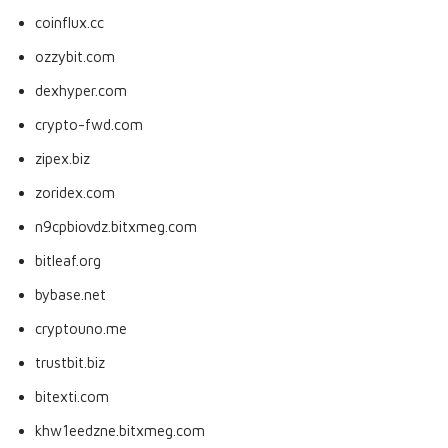
coinflux.cc
ozzybit.com
dexhyper.com
crypto-fwd.com
zipex.biz
zoridex.com
n9cpbiovdz.bitxmeg.com
bitleaf.org
bybase.net
cryptouno.me
trustbit.biz
bitexti.com
khw1eedzne.bitxmeg.com