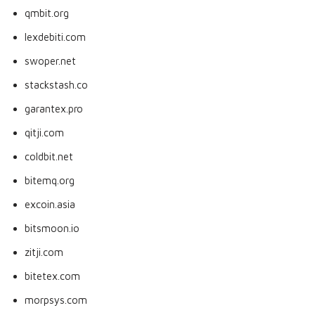
qmbit.org
lexdebiti.com
swoper.net
stackstash.co
garantex.pro
qitji.com
coldbit.net
bitemq.org
excoin.asia
bitsmoon.io
zitji.com
bitetex.com
morpsys.com