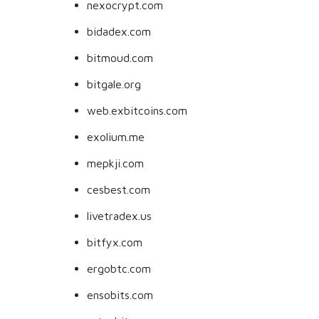
nexocrypt.com
bidadex.com
bitmoud.com
bitgale.org
web.exbitcoins.com
exolium.me
mepkji.com
cesbest.com
livetradex.us
bitfyx.com
ergobtc.com
ensobits.com