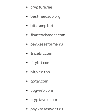
crypture.me
bestmercado.org
bitstamp.bet
floatexchanger.com
pay.kassaformal.ru
tricebit.com
altybit.com
bitplex.top
gotjy.com
cugweb.com
cryptavex.com
pay.kassasweet.ru