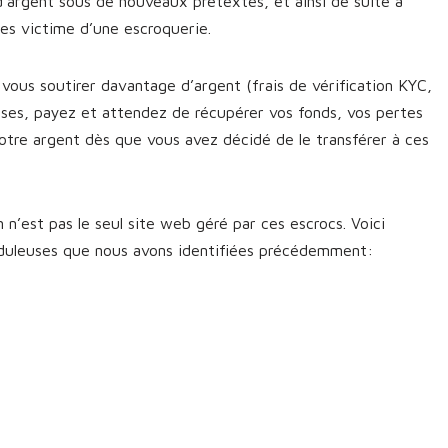
d’argent sous de nouveaux prétextes, et ainsi de suite à
êtes victime d’une escroquerie.
vous soutirer davantage d’argent (frais de vérification KYC,
sses, payez et attendez de récupérer vos fonds, vos pertes
otre argent dès que vous avez décidé de le transférer à ces
n’est pas le seul site web géré par ces escrocs. Voici
uduleuses que nous avons identifiées précédemment: