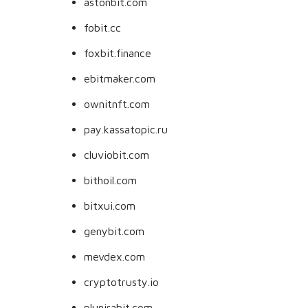
astonbit.com
fobit.cc
foxbit.finance
ebitmaker.com
ownitnft.com
pay.kassatopic.ru
cluviobit.com
bithoil.com
bitxui.com
genybit.com
mevdex.com
cryptotrusty.io
plunirabit.com