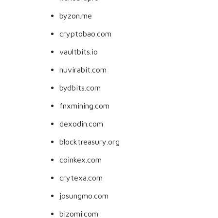
byzon.me
cryptobao.com
vaultbits.io
nuvirabit.com
bydbits.com
fnxmining.com
dexodin.com
blocktreasury.org
coinkex.com
crytexa.com
josungmo.com
bizomi.com