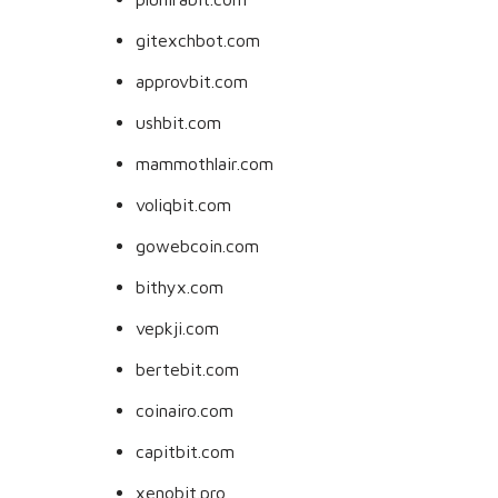
gitexchbot.com
approvbit.com
ushbit.com
mammothlair.com
voliqbit.com
gowebcoin.com
bithyx.com
vepkji.com
bertebit.com
coinairo.com
capitbit.com
xenobit.pro