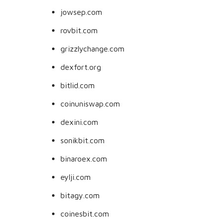
jowsep.com
rovbit.com
grizzlychange.com
dexfort.org
bitlid.com
coinuniswap.com
dexini.com
sonikbit.com
binaroex.com
eylji.com
bitagy.com
coinesbit.com