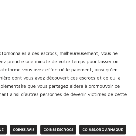
yptomonnaies à ces escrocs, malheureusement, vous ne
vez prendre une minute de votre temps pour laisser un
plateforme vous avez effectué le paiement, ainsi qu’en
manière dont vous avez découvert ces escrocs et ce qui a
upplémentaire que vous partagez aidera à promouvoir ce
nt ainsi d’autres personnes de devenir victimes de cette
UE
COINSS AVIS
COINSS ESCROCS
COINSS.ORG ARNAQUE