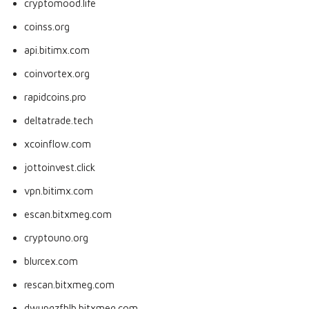
cryptomood.life
coinss.org
api.bitimx.com
coinvortex.org
rapidcoins.pro
deltatrade.tech
xcoinflow.com
jottoinvest.click
vpn.bitimx.com
escan.bitxmeg.com
cryptouno.org
blurcex.com
rescan.bitxmeg.com
dwupqzfblb.bitxmeg.com