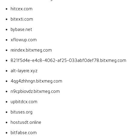
hitcex.com
bitexti.com
bybase.net
xflowup.com
reindex.bitxmeg.com
821f5d4e-e4c8-4062-af25-033abf0def78.bitxmeg.com
alt-layere.xyz
4qg4zhhngn.bitxmeg.com
n9cpbiovdz.bitxmeg.com
upbitdcx.com
bituses.org
hostusdt.online
bitfabse.com