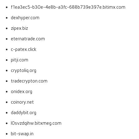
f1ea3ec5-b30e-4e8b-a3fc-688b739e397e.bitimx.com
dexhyper.com
zipex.biz
eternatrade.com
c-patex.click
pitji.com
cryptoliq.org
tradecrypton.com
onidex.org
coinory.net
daddybit.org
l0svzdqihw.bitxmeg.com
bit-swap.in