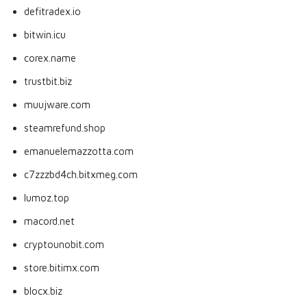
defitradex.io
bitwin.icu
corex.name
trustbit.biz
muujware.com
steamrefund.shop
emanuelemazzotta.com
c7zzzbd4ch.bitxmeg.com
lumoz.top
macord.net
cryptounobit.com
store.bitimx.com
blocx.biz