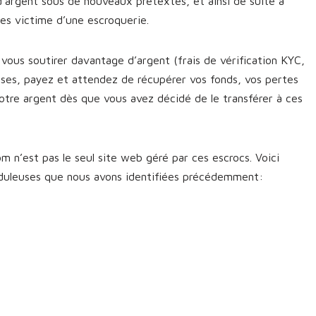
d’argent sous de nouveaux prétextes, et ainsi de suite à
êtes victime d’une escroquerie.
vous soutirer davantage d’argent (frais de vérification KYC,
sses, payez et attendez de récupérer vos fonds, vos pertes
otre argent dès que vous avez décidé de le transférer à ces
m n’est pas le seul site web géré par ces escrocs. Voici
uduleuses que nous avons identifiées précédemment: