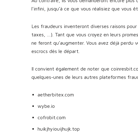
Au contraire, ils vous demanderont encore plus 
l’infini, jusqu’à ce que vous réalisiez que vous 
Les fraudeurs inventeront diverses raisons pour 
taxes, …). Tant que vous croyez en leurs prome
ne feront qu’augmenter. Vous avez déjà perdu v
escrocs dès le départ.
Il convient également de noter que coinresbit.co
quelques-unes de leurs autres plateformes fra
aetherbitex.com
wybe.io
cofrobit.com
huikjhyiouijhujk.top