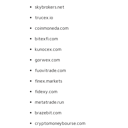
skybrokers.net
trucex.io
coinmoneda.com
bitexfi.com
kunocex.com
gorwex.com
fuovitrade.com
finex.markets
fidexy.com
metatrade.run
brazebit.com
cryptomoneybourse.com