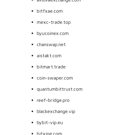
bitfxae.com
mexc-trade.top
byucoinex.com
chanswap.net
aistakt.com
bitmart.trade
coin-swaper.com
quantumbittrust.com
reef-bridge.pro
blackexchange.vip
bybit-vip.eu
bitxipe.com