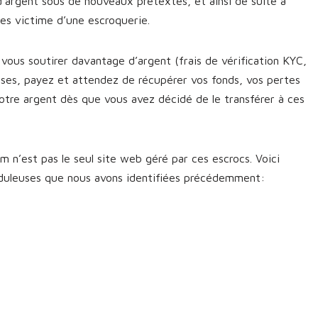
d’argent sous de nouveaux prétextes, et ainsi de suite à
êtes victime d’une escroquerie.
vous soutirer davantage d’argent (frais de vérification KYC,
sses, payez et attendez de récupérer vos fonds, vos pertes
otre argent dès que vous avez décidé de le transférer à ces
 n’est pas le seul site web géré par ces escrocs. Voici
uduleuses que nous avons identifiées précédemment: