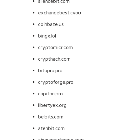
silencebit.com
exchangebest.cyou
coinbaze.us
bingx.lol
cryptomicr.com
crypthach.com
bitopro.pro
cryptoforge.pro
capiton.pro
libertyex.org
belbits.com
atenbit.com
ainovaexchange.com