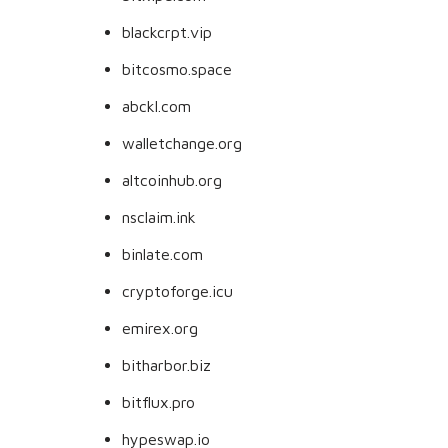
blackcrpt.vip
bitcosmo.space
abckl.com
walletchange.org
altcoinhub.org
nsclaim.ink
binlate.com
cryptoforge.icu
emirex.org
bitharbor.biz
bitflux.pro
hypeswap.io