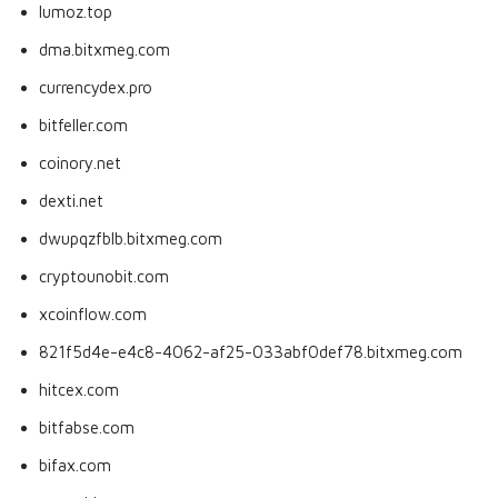
lumoz.top
dma.bitxmeg.com
currencydex.pro
bitfeller.com
coinory.net
dexti.net
dwupqzfblb.bitxmeg.com
cryptounobit.com
xcoinflow.com
821f5d4e-e4c8-4062-af25-033abf0def78.bitxmeg.com
hitcex.com
bitfabse.com
bifax.com