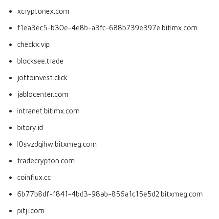
xcryptonex.com
f1ea3ec5-b30e-4e8b-a3fc-688b739e397e.bitimx.com
checkx.vip
blocksee.trade
jottoinvest.click
jablocenter.com
intranet.bitimx.com
bitory.id
l0svzdqihw.bitxmeg.com
tradecrypton.com
coinflux.cc
6b77b8df-f841-4bd3-98ab-856a1c15e5d2.bitxmeg.com
pitji.com