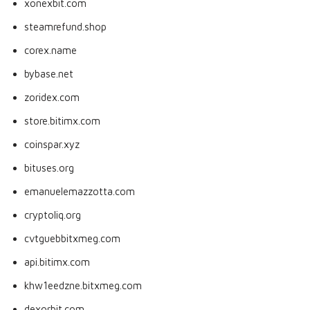
xonexbit.com
steamrefund.shop
corex.name
bybase.net
zoridex.com
store.bitimx.com
coinspar.xyz
bituses.org
emanuelemazzotta.com
cryptoliq.org
cvtguebbitxmeg.com
api.bitimx.com
khw1eedzne.bitxmeg.com
dexorbit.com