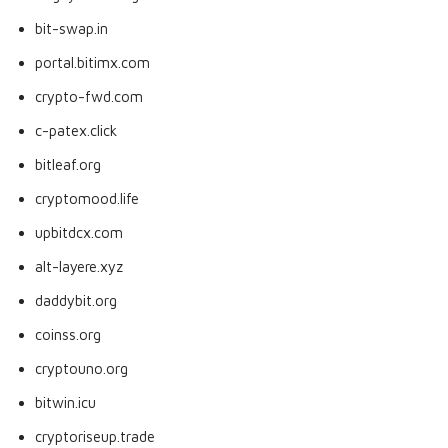
bit-swap.in
portal.bitimx.com
crypto-fwd.com
c-patex.click
bitleaf.org
cryptomood.life
upbitdcx.com
alt-layere.xyz
daddybit.org
coinss.org
cryptouno.org
bitwin.icu
cryptoriseup.trade