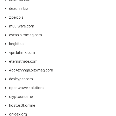
dexonia.biz
zipex.biz
muujware.com
escan.bitxmeg.com
begbit.us
vpn.bitimx.com
eternatrade.com
4qg4zhhngn.bitxmeg.com
dexhyper.com
openwawe.solutions
cryptouno.me
hostusdt.online
onidex.org