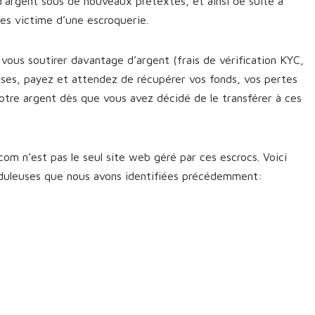
d’argent sous de nouveaux prétextes, et ainsi de suite à
êtes victime d’une escroquerie.
vous soutirer davantage d’argent (frais de vérification KYC,
sses, payez et attendez de récupérer vos fonds, vos pertes
otre argent dès que vous avez décidé de le transférer à ces
om n’est pas le seul site web géré par ces escrocs. Voici
uduleuses que nous avons identifiées précédemment: