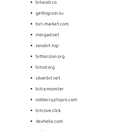
bitwish.co
getbigcoin.su
bst-market.com
mergad.net
sensbit.top
bithorizon.org
bitod.org
silverbit.net
bitra.monster
noblecryptopro.com
bitcove.click
dexhelix.com