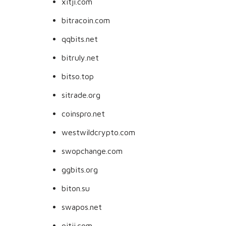
xitji.com
bitracoin.com
qqbits.net
bitruly.net
bitso.top
sitrade.org
coinspro.net
westwildcrypto.com
swopchange.com
ggbits.org
biton.su
swapos.net
oitji.com