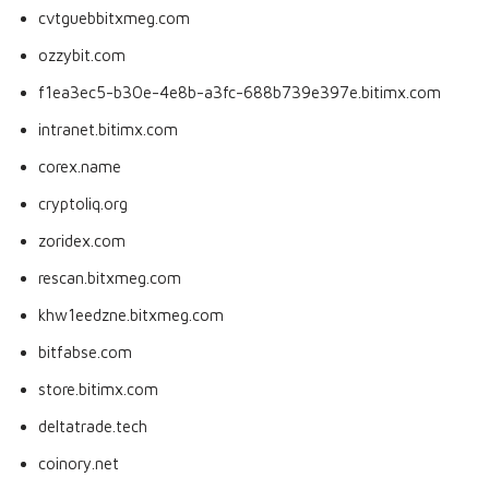
cvtguebbitxmeg.com
ozzybit.com
f1ea3ec5-b30e-4e8b-a3fc-688b739e397e.bitimx.com
intranet.bitimx.com
corex.name
cryptoliq.org
zoridex.com
rescan.bitxmeg.com
khw1eedzne.bitxmeg.com
bitfabse.com
store.bitimx.com
deltatrade.tech
coinory.net