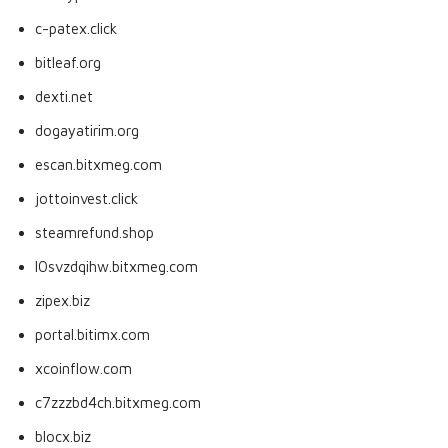
c-patex.click
bitleaf.org
dexti.net
dogayatirim.org
escan.bitxmeg.com
jottoinvest.click
steamrefund.shop
l0svzdqihw.bitxmeg.com
zipex.biz
portal.bitimx.com
xcoinflow.com
c7zzzbd4ch.bitxmeg.com
blocx.biz