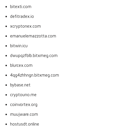
bitexti.com
defitradex.io
xcryptonex.com
emanuelemazzotta.com
bitwin.icu
dwupqzfblb.bitxmeg.com
blurcex.com
4qg4zhhngn.bitxmeg.com
bybase.net
cryptouno.me
coinvortex.org
muujware.com
hostusdt.online