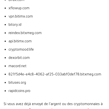
xflowup.com
vpn.bitimx.com
bitory.id
reindex.bitxmeg.com
api.bitimx.com
cryptomood.life
dexorbit.com
macord.net
821f5d4e-e4c8-4062-af25-033abf0def78.bitxmeg.com
bituses.org
rapidcoins.pro
Si vous avez déjà envoyé de l’argent ou des cryptomonnaies à