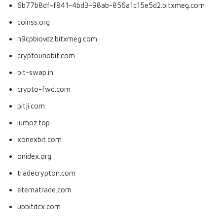
6b77b8df-f841-4bd3-98ab-856a1c15e5d2.bitxmeg.com
coinss.org
n9cpbiovdz.bitxmeg.com
cryptounobit.com
bit-swap.in
crypto-fwd.com
pitji.com
lumoz.top
xonexbit.com
onidex.org
tradecrypton.com
eternatrade.com
upbitdcx.com