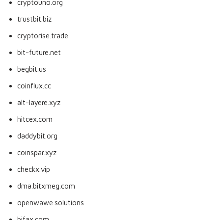
cryptouno.org
trustbit.biz
cryptorise.trade
bit-future.net
begbit.us
coinflux.cc
alt-layere.xyz
hitcex.com
daddybit.org
coinspar.xyz
checkx.vip
dma.bitxmeg.com
openwawe.solutions
bifax.com