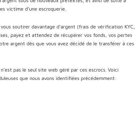
d’argent sous de nouveaux prétextes, et ainsi de suite à
êtes victime d’une escroquerie.
vous soutirer davantage d’argent (frais de vérification KYC,
sses, payez et attendez de récupérer vos fonds, vos pertes
otre argent dès que vous avez décidé de le transférer à ces
’est pas le seul site web géré par ces escrocs. Voici
uduleuses que nous avons identifiées précédemment: