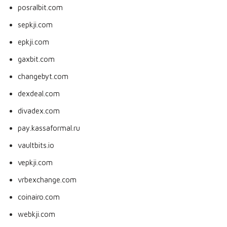
posralbit.com
sepkji.com
epkji.com
gaxbit.com
changebyt.com
dexdeal.com
divadex.com
pay.kassaformal.ru
vaultbits.io
vepkji.com
vrbexchange.com
coinairo.com
webkji.com