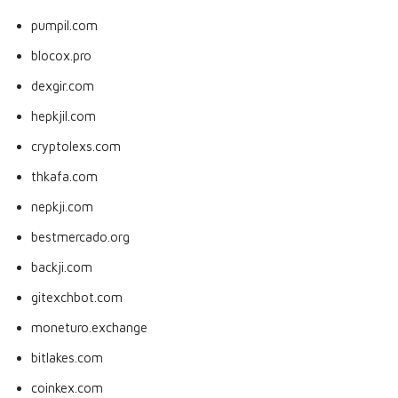
pumpil.com
blocox.pro
dexgir.com
hepkjil.com
cryptolexs.com
thkafa.com
nepkji.com
bestmercado.org
backji.com
gitexchbot.com
moneturo.exchange
bitlakes.com
coinkex.com