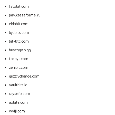
listobit.com
pay.kassaformal.ru
eldabit.com
bydbits.com
bit-btc.com
buycrypto.gg
tokbyt.com
zenibit.com
grizzlychange.com
vaultbits.io
raysefo.com
axbite.com
wylji.com