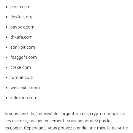
blocox.pro
dexfort.org
paypox.com
thkafa.com
sonikbit.com
fdsggdfs.com
ctexe.com
rutobit.com
wessexbit.com
indochub.com
Si vous avez déjà envoyé de l’argent ou des cryptomonnaies à
ces escrocs, malheureusement, vous ne pourrez pas les
récupérer. Cependant, vous pouvez prendre une minute de votre