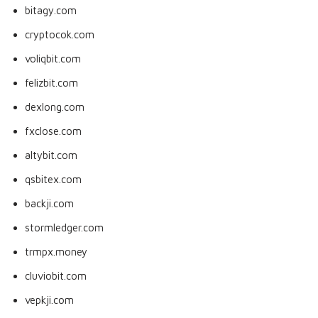
bitagy.com
cryptocok.com
voliqbit.com
felizbit.com
dexlong.com
fxclose.com
altybit.com
qsbitex.com
backji.com
stormledger.com
trmpx.money
cluviobit.com
vepkji.com