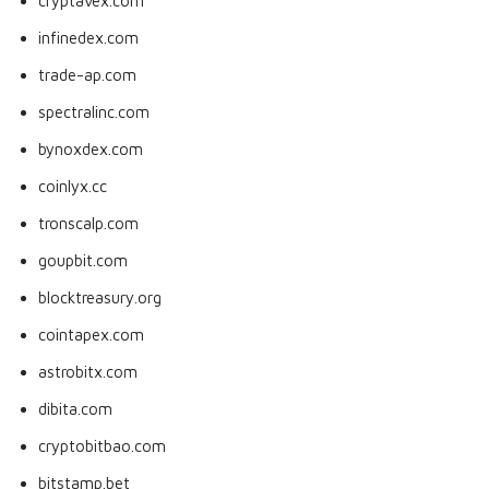
cryptavex.com
infinedex.com
trade-ap.com
spectralinc.com
bynoxdex.com
coinlyx.cc
tronscalp.com
goupbit.com
blocktreasury.org
cointapex.com
astrobitx.com
dibita.com
cryptobitbao.com
bitstamp.bet