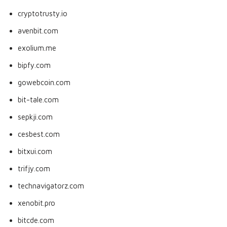
cryptotrusty.io
avenbit.com
exolium.me
bipfy.com
gowebcoin.com
bit-tale.com
sepkji.com
cesbest.com
bitxui.com
trifjy.com
technavigatorz.com
xenobit.pro
bitcde.com