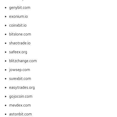
genybit.com
exonium.io
coinxbit.io
bitslone.com
shaotrade.io
safeex.org
blitzchange.com
jowsep.com
surexbit.com
easytrades.org
gojocoin.com
mevdex.com
astonbit.com