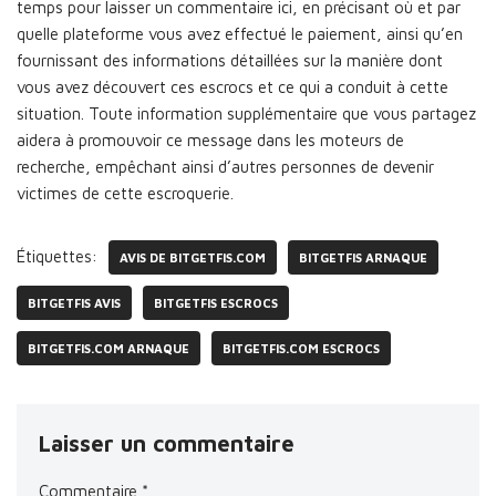
temps pour laisser un commentaire ici, en précisant où et par
quelle plateforme vous avez effectué le paiement, ainsi qu’en
fournissant des informations détaillées sur la manière dont
vous avez découvert ces escrocs et ce qui a conduit à cette
situation. Toute information supplémentaire que vous partagez
aidera à promouvoir ce message dans les moteurs de
recherche, empêchant ainsi d’autres personnes de devenir
victimes de cette escroquerie.
Étiquettes:
AVIS DE BITGETFIS.COM
BITGETFIS ARNAQUE
BITGETFIS AVIS
BITGETFIS ESCROCS
BITGETFIS.COM ARNAQUE
BITGETFIS.COM ESCROCS
Laisser un commentaire
Commentaire
*