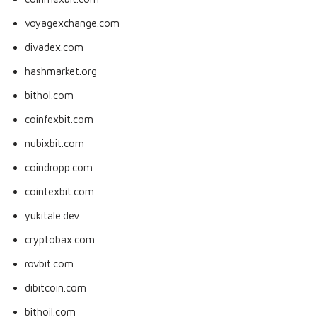
voyagexchange.com
divadex.com
hashmarket.org
bithol.com
coinfexbit.com
nubixbit.com
coindropp.com
cointexbit.com
yukitale.dev
cryptobax.com
rovbit.com
dibitcoin.com
bithoil.com