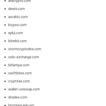
atkcrypto.com
dexini.com
aurabtc.com
krypxo.com
epkji.com
bitrebit.com
stormcryptodex.com
solo-exchange.com
bitlampa.com
swiftbitex.com
cryptitax.com
wallet-uniswap.com
diradex.com
bestmercado.pro