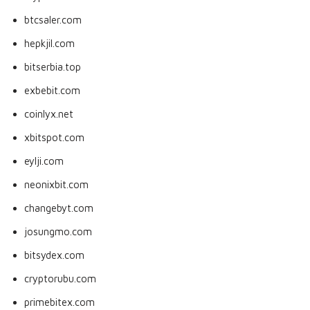
btcsaler.com
hepkjil.com
bitserbia.top
exbebit.com
coinlyx.net
xbitspot.com
eylji.com
neonixbit.com
changebyt.com
josungmo.com
bitsydex.com
cryptorubu.com
primebitex.com