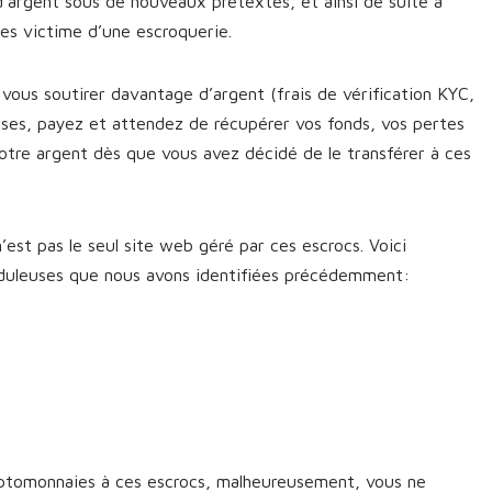
d’argent sous de nouveaux prétextes, et ainsi de suite à
êtes victime d’une escroquerie.
vous soutirer davantage d’argent (frais de vérification KYC,
sses, payez et attendez de récupérer vos fonds, vos pertes
otre argent dès que vous avez décidé de le transférer à ces
’est pas le seul site web géré par ces escrocs. Voici
uduleuses que nous avons identifiées précédemment:
yptomonnaies à ces escrocs, malheureusement, vous ne