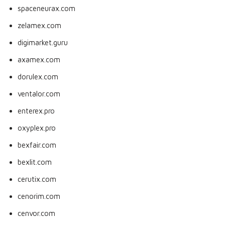
spaceneurax.com
zelamex.com
digimarket.guru
axamex.com
dorulex.com
ventalor.com
enterex.pro
oxyplex.pro
bexfair.com
bexlit.com
cerutix.com
cenorim.com
cenvor.com