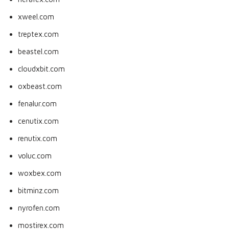
xweel.com
treptex.com
beastel.com
cloudxbit.com
oxbeast.com
fenalur.com
cenutix.com
renutix.com
voluc.com
woxbex.com
bitminz.com
nyrofen.com
mostirex.com