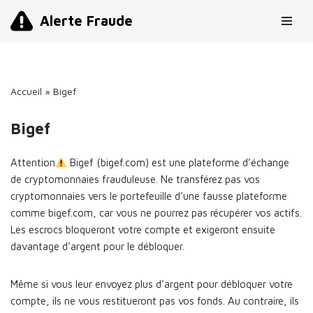
Alerte Fraude
Aller
au
contenu
Accueil
»
Bigef
Bigef
Attention
Bigef (bigef.com) est une plateforme d’échange
de cryptomonnaies frauduleuse. Ne transférez pas vos
cryptomonnaies vers le portefeuille d’une fausse plateforme
comme bigef.com, car vous ne pourrez pas récupérer vos actifs.
Les escrocs bloqueront votre compte et exigeront ensuite
davantage d’argent pour le débloquer.
Même si vous leur envoyez plus d’argent pour débloquer votre
compte, ils ne vous restitueront pas vos fonds. Au contraire, ils