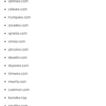
zamnex.com
celevex.com
trumpvex.com
zoradex.com
spranix.com
omsix.com
jetcoinx.com
dexelm.com
dojonex.com
timwex.com
meofa.com
curemon.com
leondex.top
nerafex.com