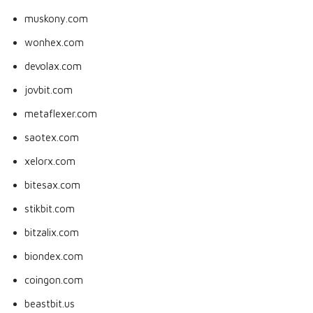
muskony.com
wonhex.com
devolax.com
jovbit.com
metaflexer.com
saotex.com
xelorx.com
bitesax.com
stikbit.com
bitzalix.com
biondex.com
coingon.com
beastbit.us