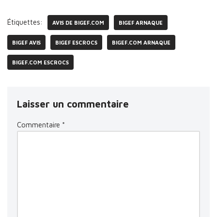
Étiquettes:
AVIS DE BIGEF.COM
BIGEF ARNAQUE
BIGEF AVIS
BIGEF ESCROCS
BIGEF.COM ARNAQUE
BIGEF.COM ESCROCS
Laisser un commentaire
Commentaire
*