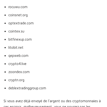
rocuwu.com
coinsnet.org
optextrade.com
cointex.su
bitfinexup.com
litobit.net
qepweb.com
crypto4.live
zoondex.com
cryptn.org
deblextradinggroup.com
Si vous avez déjà envoyé de l’argent ou des cryptomonnaies à
ces escrocs, malheureusement, vous ne pourrez pas les