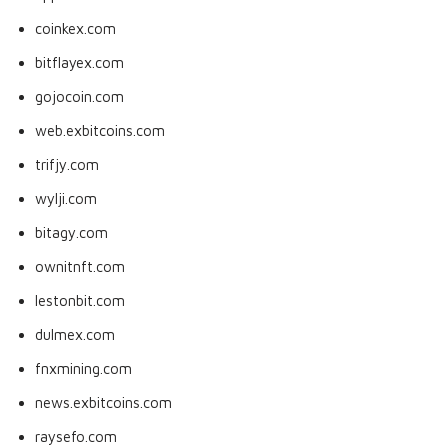
coinkex.com
bitflayex.com
gojocoin.com
web.exbitcoins.com
trifjy.com
wylji.com
bitagy.com
ownitnft.com
lestonbit.com
dulmex.com
fnxmining.com
news.exbitcoins.com
raysefo.com