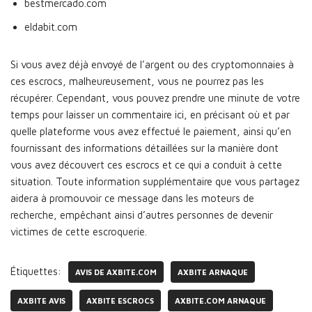
bestmercado.com
eldabit.com
Si vous avez déjà envoyé de l’argent ou des cryptomonnaies à
ces escrocs, malheureusement, vous ne pourrez pas les
récupérer. Cependant, vous pouvez prendre une minute de votre
temps pour laisser un commentaire ici, en précisant où et par
quelle plateforme vous avez effectué le paiement, ainsi qu’en
fournissant des informations détaillées sur la manière dont
vous avez découvert ces escrocs et ce qui a conduit à cette
situation. Toute information supplémentaire que vous partagez
aidera à promouvoir ce message dans les moteurs de
recherche, empêchant ainsi d’autres personnes de devenir
victimes de cette escroquerie.
Étiquettes:
AVIS DE AXBITE.COM
AXBITE ARNAQUE
AXBITE AVIS
AXBITE ESCROCS
AXBITE.COM ARNAQUE