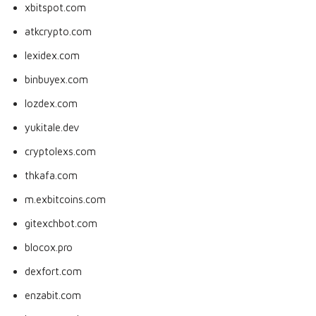
xbitspot.com
atkcrypto.com
lexidex.com
binbuyex.com
lozdex.com
yukitale.dev
cryptolexs.com
thkafa.com
m.exbitcoins.com
gitexchbot.com
blocox.pro
dexfort.com
enzabit.com