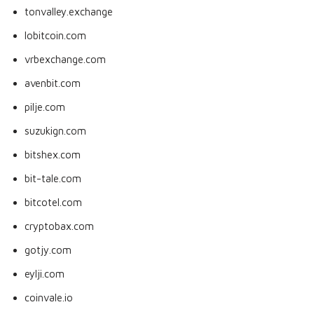
tonvalley.exchange
lobitcoin.com
vrbexchange.com
avenbit.com
pilje.com
suzukign.com
bitshex.com
bit-tale.com
bitcotel.com
cryptobax.com
gotjy.com
eylji.com
coinvale.io