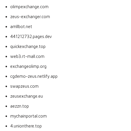
olimpexchange.com
zeus-exchanger.com
amllbot.net
441212732.pages.dev
quickexchange.top
web3.rt-mall.com
exchangeolimp.org
cgdemo-zeus.netlify.app
swapzeus.com
zeusexchange.eu
aezzn.top
mychainportal.com
4.unionthere.top