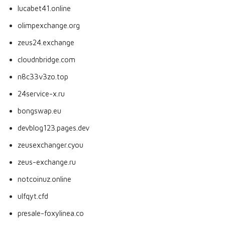
lucabet41.online
olimpexchange.org
zeus24.exchange
cloudnbridge.com
n8c33v3zo.top
24service-x.ru
bongswap.eu
devblog123.pages.dev
zeusexchanger.cyou
zeus-exchange.ru
notcoinuz.online
ulfqyt.cfd
presale-foxylinea.co