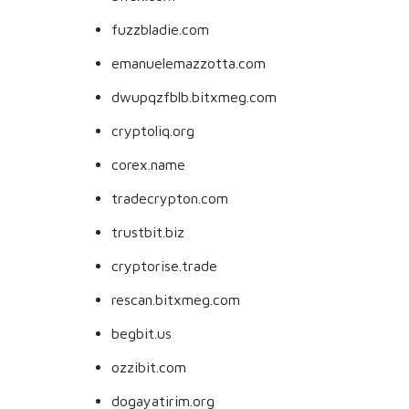
fuzzbladie.com
emanuelemazzotta.com
dwupqzfblb.bitxmeg.com
cryptoliq.org
corex.name
tradecrypton.com
trustbit.biz
cryptorise.trade
rescan.bitxmeg.com
begbit.us
ozzibit.com
dogayatirim.org