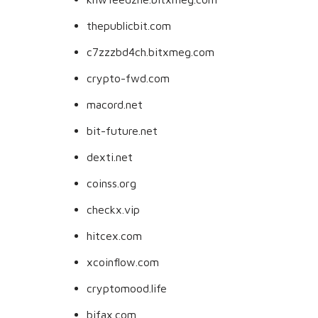
thepublicbit.com
c7zzzbd4ch.bitxmeg.com
crypto-fwd.com
macord.net
bit-future.net
dexti.net
coinss.org
checkx.vip
hitcex.com
xcoinflow.com
cryptomood.life
bifax.com