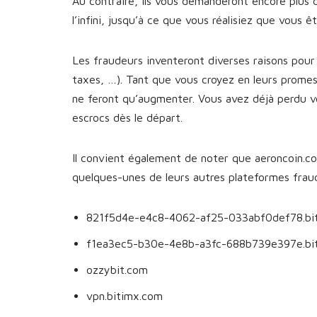
Au contraire, ils vous demanderont encore plus 
l’infini, jusqu’à ce que vous réalisiez que vous 
Les fraudeurs inventeront diverses raisons pour 
taxes, …). Tant que vous croyez en leurs prome
ne feront qu’augmenter. Vous avez déjà perdu v
escrocs dès le départ.
Il convient également de noter que aeroncoin.com
quelques-unes de leurs autres plateformes fra
821f5d4e-e4c8-4062-af25-033abf0def78.b
f1ea3ec5-b30e-4e8b-a3fc-688b739e397e.bi
ozzybit.com
vpn.bitimx.com