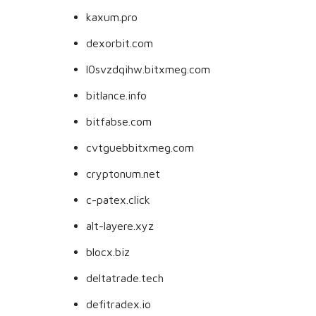
kaxum.pro
dexorbit.com
l0svzdqihw.bitxmeg.com
bitlance.info
bitfabse.com
cvtguebbitxmeg.com
cryptonum.net
c-patex.click
alt-layere.xyz
blocx.biz
deltatrade.tech
defitradex.io