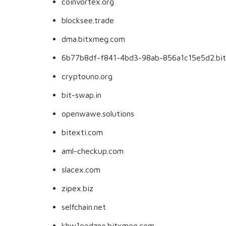
coinvortex.org
blocksee.trade
dma.bitxmeg.com
6b77b8df-f841-4bd3-98ab-856a1c15e5d2.bi
cryptouno.org
bit-swap.in
openwawe.solutions
bitexti.com
aml-checkup.com
slacex.com
zipex.biz
selfchain.net
khw1eedzne.bitxmeg.com