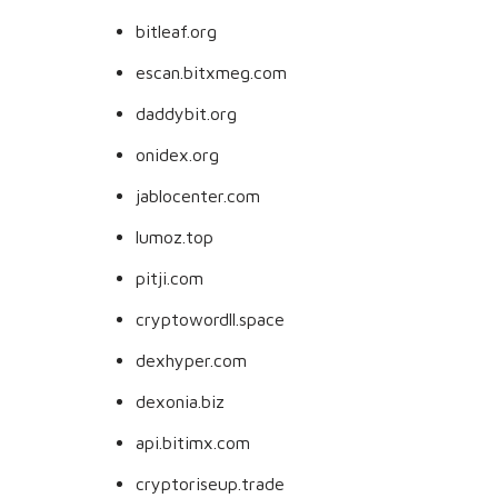
bitleaf.org
escan.bitxmeg.com
daddybit.org
onidex.org
jablocenter.com
lumoz.top
pitji.com
cryptowordll.space
dexhyper.com
dexonia.biz
api.bitimx.com
cryptoriseup.trade