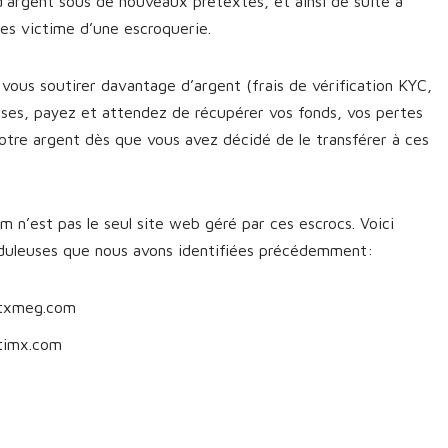
d’argent sous de nouveaux prétextes, et ainsi de suite à
êtes victime d’une escroquerie.
vous soutirer davantage d’argent (frais de vérification KYC,
sses, payez et attendez de récupérer vos fonds, vos pertes
otre argent dès que vous avez décidé de le transférer à ces
 n’est pas le seul site web géré par ces escrocs. Voici
uduleuses que nous avons identifiées précédemment:
itxmeg.com
timx.com