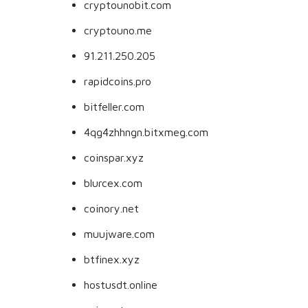
cryptounobit.com
cryptouno.me
91.211.250.205
rapidcoins.pro
bitfeller.com
4qg4zhhngn.bitxmeg.com
coinspar.xyz
blurcex.com
coinory.net
muujware.com
btfinex.xyz
hostusdt.online