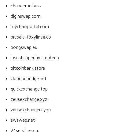
changeme.buzz
diginswap.com
mychainportal.com
presale-foxylinea.co
bongswap.eu
invest.superlays.makeup
bitcoinbank.store
cloudonbridge.net
quickexchange.top
zeusexchange.xyz
zeusexchanger.cyou
swswap.net
24service-x.ru