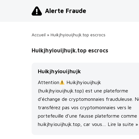
Alerte Fraude
Aller
au
contenu
Accueil
»
Huikjhyiouijhujk.top escrocs
Huikjhyiouijhujk.top escrocs
Huikjhyiouijhujk
Attention
Huikjhyiouijhujk
(huikjhyiouijhujk.top) est une plateforme
d’échange de cryptomonnaies frauduleuse. N
transférez pas vos cryptomonnaies vers le
portefeuille d’une fausse plateforme comme
huikjhyiouijhujk.top, car vous…
Lire la suite »